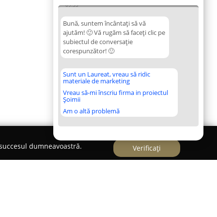
09:33
Bună, suntem încântați să vă
ajutăm! 🙂 Vă rugăm să faceți clic pe
subiectul de conversație
corespunzător! 🙂
Sunt un Laureat, vreau să ridic
materiale de marketing
Vreau să-mi înscriu firma in proiectul
Șoimii
Am o altă problemă
e succesul dumneavoastră.
Verificați