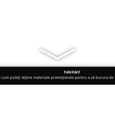
Felicitări!
ți cum puteți obține materiale promoționale pentru a vă bucura d
b-uri - Constanţa
ZEBRANO Restaurant & Bar