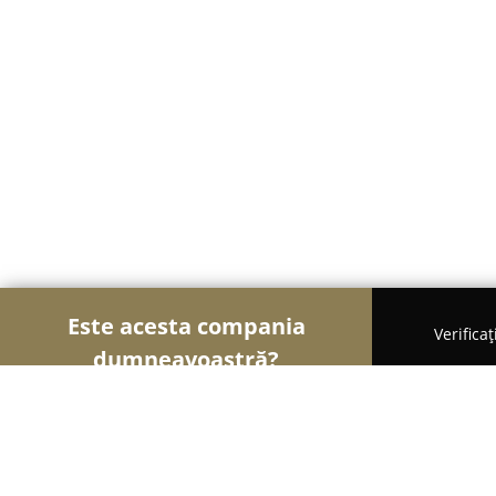
Este acesta compania
Verifica
dumneavoastră?
Șoimii Bistro și Cafenele
Bistrouri, Cafenele, Pu