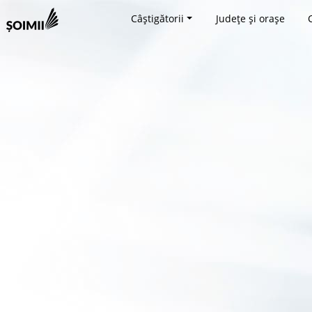
Câștigătorii
Județe și orașe