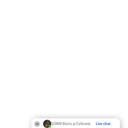
ȘOIMII Bistro și Cafenele
Live chat