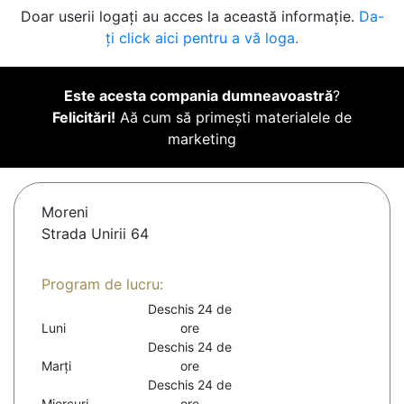
Doar userii logați au acces la această informație.
Da-
ți click aici pentru a vă loga.
Este acesta compania dumneavoastră
?
Felicitări!
Aă cum să primești materialele de
marketing
Moreni
Strada Unirii 64
Program de lucru:
Deschis 24 de
Luni
ore
Deschis 24 de
Marți
ore
Deschis 24 de
Miercuri
ore