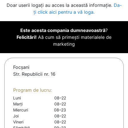
Doar userii logați au acces la această informație.
Da-
ți click aici pentru a vă loga.
Este acesta compania dumneavoastră
?
Felicitări!
Aă cum să primești materialele de
marketing
Focşani
Str. Republicii nr. 16
Program de lucru:
Luni
08–22
Marți
08–22
Miercuri
08–23
Joi
08–22
Vineri
08–22
Sâmbătă
09–23