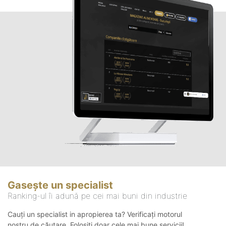
Gasește un specialist
Ranking-ul îi adună pe cei mai buni din industrie
Cauți un specialist in apropierea ta? Verificați motorul
nostru de căutare. Folosiți doar cele mai bune servicii!