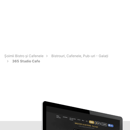
Șoimii Bistro și Cafenele
Bistrouri, Cafenele, Pub-uri - Galaţi
365 Studio Cafe