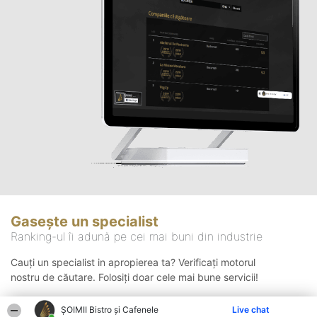
Gasește un specialist
Ranking-ul îi adună pe cei mai buni din industrie
Cauți un specialist in apropierea ta? Verificați motorul
nostru de căutare. Folosiți doar cele mai bune servicii!
ȘOIMII Bistro și Cafenele
Live chat