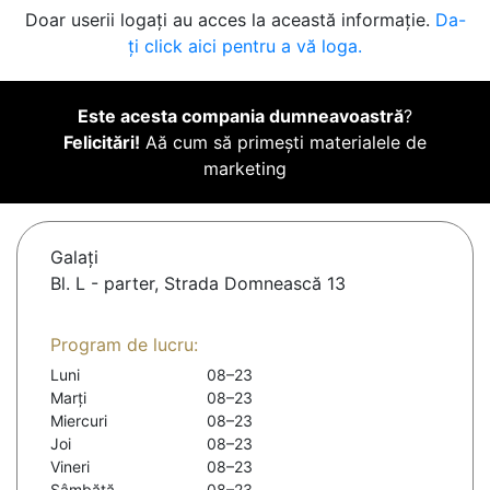
Doar userii logați au acces la această informație.
Da-
ți click aici pentru a vă loga.
Este acesta compania dumneavoastră
?
Felicitări!
Aă cum să primești materialele de
marketing
Galaţi
Bl. L - parter, Strada Domnească 13
Program de lucru:
Luni
08–23
Marți
08–23
Miercuri
08–23
Joi
08–23
Vineri
08–23
Sâmbătă
08–23