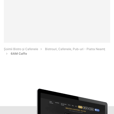
Șoimii Bistro și Cafenele
Bistrouri, Cafenele, Pub-uri - Piatra Neamţ
6AM Caffe