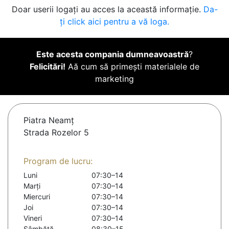
Doar userii logați au acces la această informație.
Da-
ți click aici pentru a vă loga.
Este acesta compania dumneavoastră
?
Felicitări!
Aă cum să primești materialele de
marketing
Piatra Neamţ
Strada Rozelor 5
Program de lucru:
Luni
07:30–14
Marți
07:30–14
Miercuri
07:30–14
Joi
07:30–14
Vineri
07:30–14
Sâmbătă
08:30–15