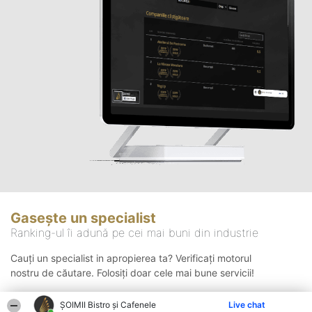
Gasește un specialist
Ranking-ul îi adună pe cei mai buni din industrie
Cauți un specialist in apropierea ta? Verificați motorul
nostru de căutare. Folosiți doar cele mai bune servicii!
ȘOIMII Bistro și Cafenele
Live chat