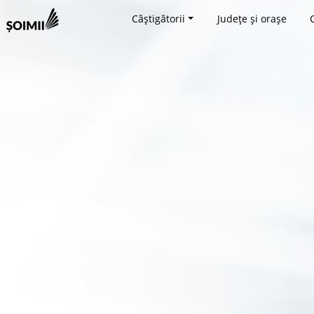
Câștigătorii
Județe și orașe