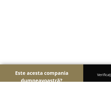
Este acesta compania
Verifica
dumneavoastră?
Șoimii Bistro și Cafenele
Bistrouri, Cafenele, Pub