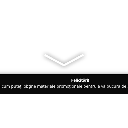
Felicitări!
ți cum puteți obține materiale promoționale pentru a vă bucura d
-uri - Timişoara
acas specialty coffee