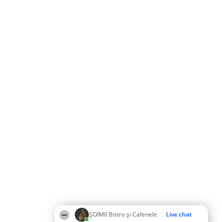
ȘOIMII Bistro și Cafenele
Live chat