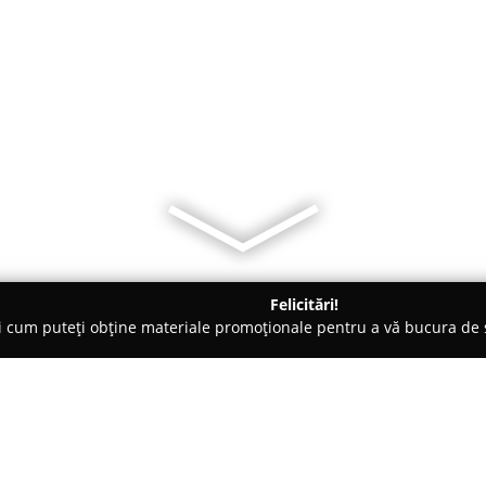
Felicitări!
ți cum puteți obține materiale promoționale pentru a vă bucura d
-uri - Bucureşti
Adam's Coffee