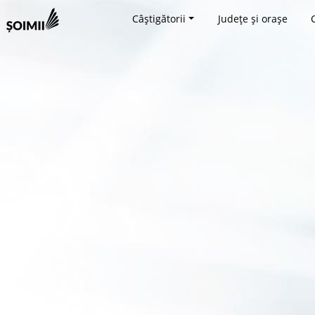
Câștigătorii
Județe și orașe