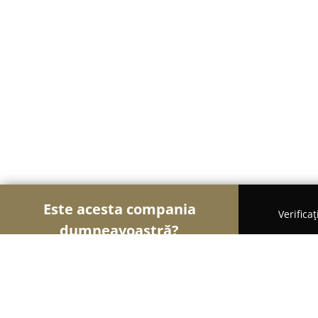
Este acesta compania
Verifica
dumneavoastră?
Șoimii Bistro și Cafenele
Bistrouri, Cafenele, Pub