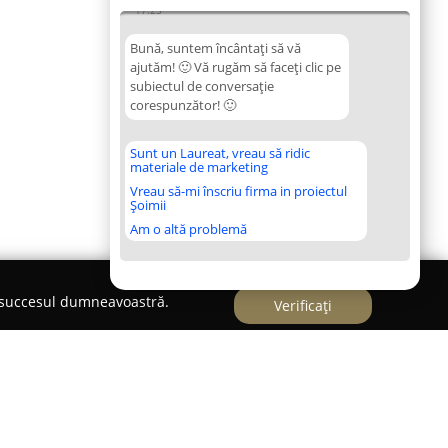
17:23
Bună, suntem încântați să vă
ajutăm! 🙂 Vă rugăm să faceți clic pe
subiectul de conversație
corespunzător! 🙂
Sunt un Laureat, vreau să ridic
materiale de marketing
Vreau să-mi înscriu firma in proiectul
Șoimii
Am o altă problemă
e succesul dumneavoastră.
Verificați