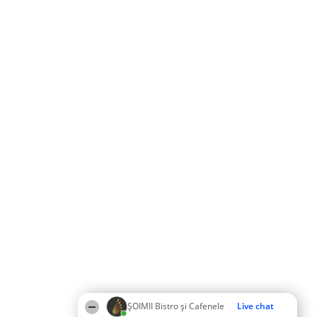
ȘOIMII Bistro și Cafenele
Live chat