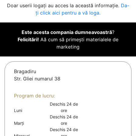
Doar userii logați au acces la această informație.
Da-
ți click aici pentru a vă loga.
Este acesta compania dumneavoastră
?
Felicitări!
Aă cum să primești materialele de
marketing
Bragadiru
Str. Gliei numarul 38
Program de lucru:
Deschis 24 de
Luni
ore
Deschis 24 de
Marți
ore
Deschis 24 de
Miercuri
ore