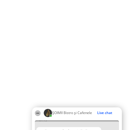
ȘOIMII Bistro și Cafenele
Live chat
01:15