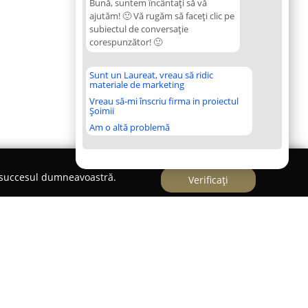
Bună, suntem încântați să vă
ajutăm! 🙂 Vă rugăm să faceți clic pe
subiectul de conversație
corespunzător! 🙂
Sunt un Laureat, vreau să ridic
materiale de marketing
Vreau să-mi înscriu firma in proiectul
Șoimii
Am o altă problemă
e succesul dumneavoastră.
Verificați