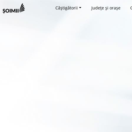
Câștigătorii
Județe și orașe