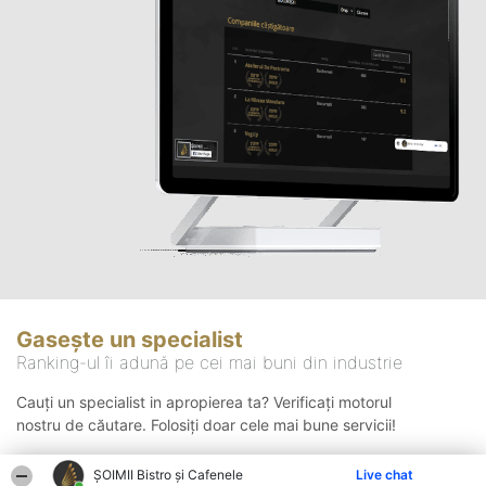
Gasește un specialist
Ranking-ul îi adună pe cei mai buni din industrie
Cauți un specialist in apropierea ta? Verificați motorul
nostru de căutare. Folosiți doar cele mai bune servicii!
ȘOIMII Bistro și Cafenele
Live chat