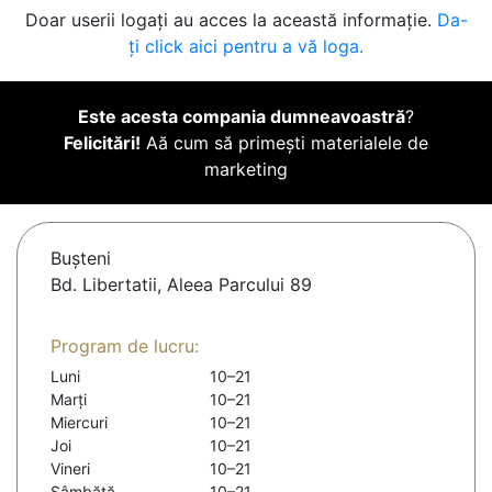
Doar userii logați au acces la această informație.
Da-
ți click aici pentru a vă loga.
Este acesta compania dumneavoastră
?
Felicitări!
Aă cum să primești materialele de
marketing
Buşteni
Bd. Libertatii, Aleea Parcului 89
Program de lucru:
Luni
10–21
Marți
10–21
Miercuri
10–21
Joi
10–21
Vineri
10–21
Sâmbătă
10–21