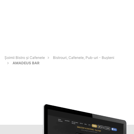
Șoimii Bistro și Cafenele
Bistrouri, Cafenele, Pub-uri - Buşteni
AMADEUS BAR