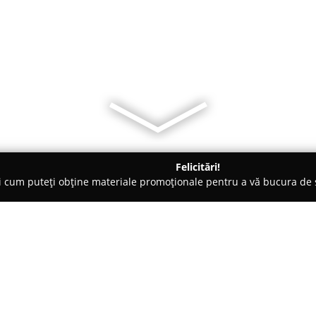
Felicitări!
ți cum puteți obține materiale promoționale pentru a vă bucura d
-uri - Păuleşti
Amigo