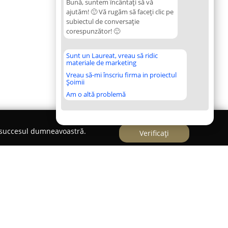
Bună, suntem încântați să vă
ajutăm! 🙂 Vă rugăm să faceți clic pe
subiectul de conversație
corespunzător! 🙂
Sunt un Laureat, vreau să ridic
materiale de marketing
Vreau să-mi înscriu firma in proiectul
Șoimii
Am o altă problemă
e succesul dumneavoastră.
Verificați