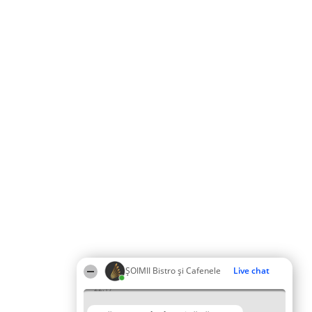
ȘOIMII Bistro și Cafenele
Live chat
22:17