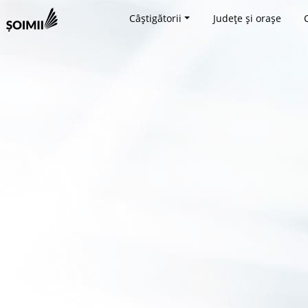
Câștigătorii
Județe și orașe