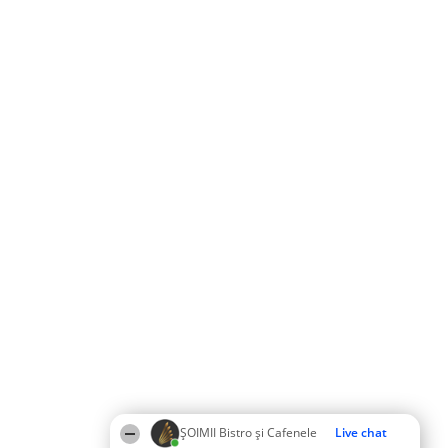
ȘOIMII Bistro și Cafenele
Live chat