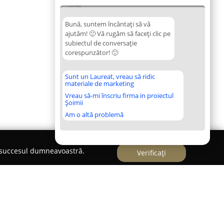
10:48
Bună, suntem încântați să vă
ajutăm! 🙂 Vă rugăm să faceți clic pe
subiectul de conversație
corespunzător! 🙂
Sunt un Laureat, vreau să ridic
materiale de marketing
Vreau să-mi înscriu firma in proiectul
Șoimii
Am o altă problemă
e succesul dumneavoastră.
Verificați