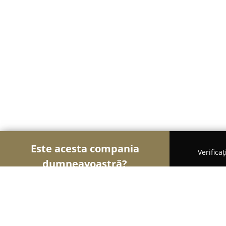
Este acesta compania
Verifica
dumneavoastră?
Șoimii Bistro și Cafenele
Bistrouri, Cafenele, Pub