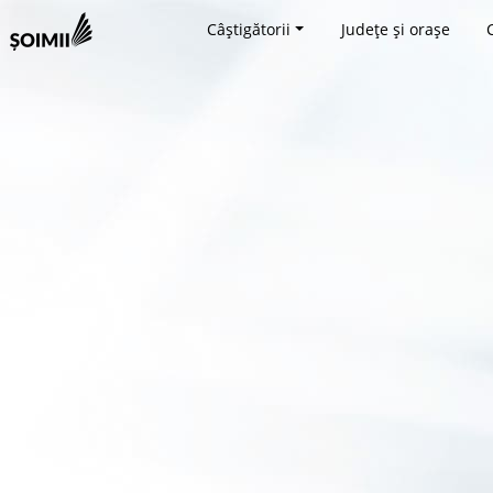
Câștigătorii
Județe și orașe