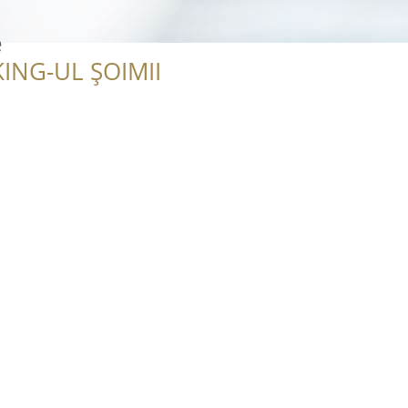
e
ING-UL ȘOIMII