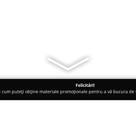
Felicitări!
ți cum puteți obține materiale promoționale pentru a vă bucura d
-uri - Arad
Amirante Caffe