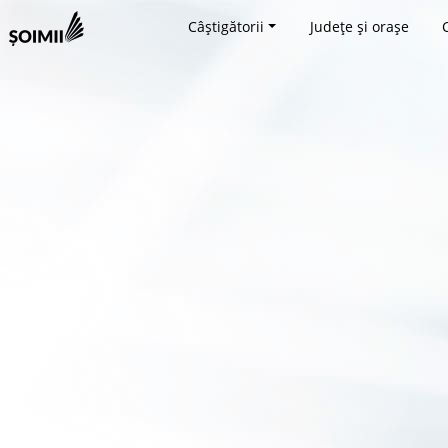
Câștigătorii
Județe și orașe