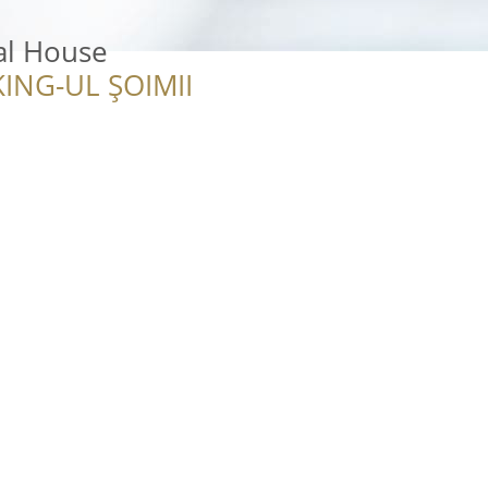
al House
ING-UL ȘOIMII