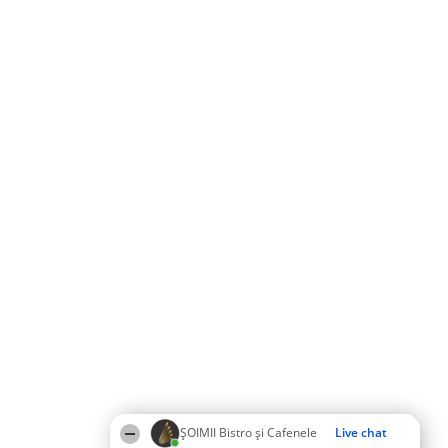
ȘOIMII Bistro și Cafenele
Live chat