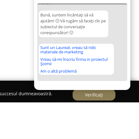
01:51
Bună, suntem încântați să vă
ajutăm! 🙂 Vă rugăm să faceți clic pe
subiectul de conversație
corespunzător! 🙂
Sunt un Laureat, vreau să ridic
materiale de marketing
Vreau să-mi înscriu firma in proiectul
Șoimii
Am o altă problemă
e succesul dumneavoastră.
Verificați