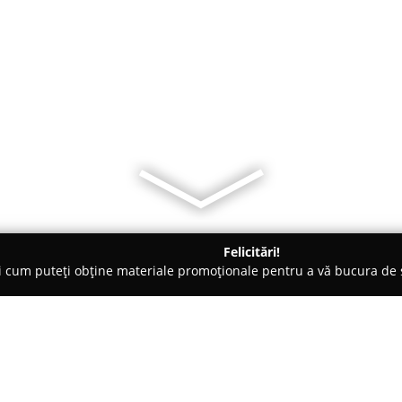
Felicitări!
ți cum puteți obține materiale promoționale pentru a vă bucura d
-uri - Bucureşti
Artichoke Social House