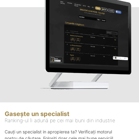
Gasește un specialist
Ranking-ul îi adună pe cei mai buni din industrie
Cauți un specialist in apropierea ta? Verificați motorul
nostru de căutare. Folosiți doar cele mai bune servicii!