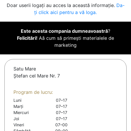
Doar userii logați au acces la această informație.
Da-
ți click aici pentru a vă loga.
Este acesta compania dumneavoastră
?
Felicitări!
Aă cum să primești materialele de
marketing
Satu Mare
Ștefan cel Mare Nr. 7
Program de lucru:
Luni
07–17
Marți
07–17
Miercuri
07–17
Joi
07–17
Vineri
07–00
Sâmbătă
09–00