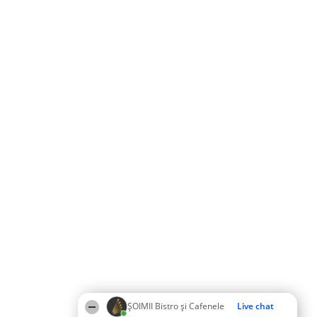
ȘOIMII Bistro și Cafenele
Live chat