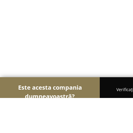
Este acesta compania
Verifica
dumneavoastră?
Șoimii Bistro și Cafenele
Bistrouri, Cafenele, Pub-