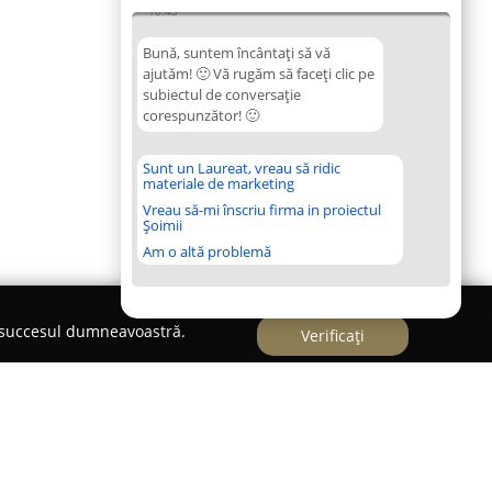
10:43
Bună, suntem încântați să vă
ajutăm! 🙂 Vă rugăm să faceți clic pe
subiectul de conversație
corespunzător! 🙂
Sunt un Laureat, vreau să ridic
materiale de marketing
Vreau să-mi înscriu firma in proiectul
Șoimii
Am o altă problemă
e succesul dumneavoastră.
Verificați