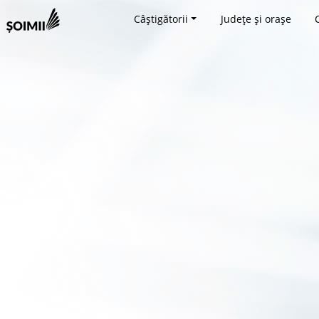
Câștigătorii
Județe și orașe