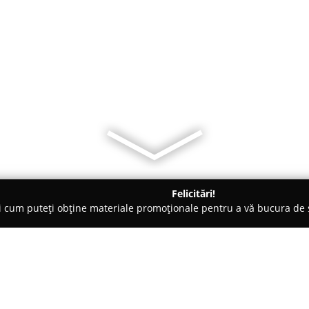
Felicitări!
ți cum puteți obține materiale promoționale pentru a vă bucura d
uri - Iaşi
Auguri Podu Roș - Pizza, Foccacia, Cofee & more