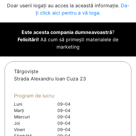
Doar userii logați au acces la această informație.
Da-
ți click aici pentru a vă loga.
Este acesta compania dumneavoastră
?
Felicitări!
Aă cum să primești materialele de
marketing
Târgovişte
Strada Alexandru Ioan Cuza 23
Program de lucru:
Luni
09–04
Marți
09–04
Miercuri
09–04
Joi
09–04
Vineri
09–04
Sâmbătă
09–04