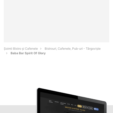
Șoimii Bistro și Cafenele
Bistrouri, Cafenele, Pub-uri - Târgovişte
Baba Bar Spirit Of Glory