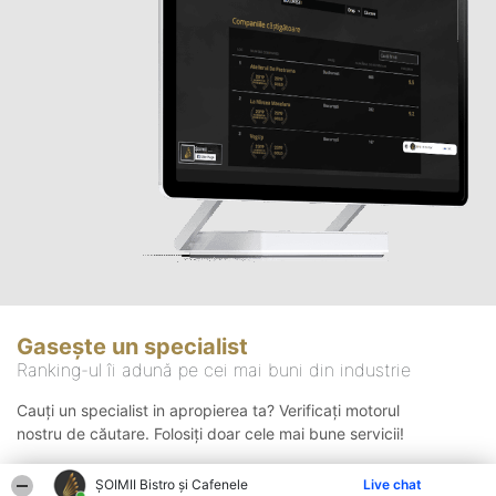
Gasește un specialist
Ranking-ul îi adună pe cei mai buni din industrie
Cauți un specialist in apropierea ta? Verificați motorul
nostru de căutare. Folosiți doar cele mai bune servicii!
ȘOIMII Bistro și Cafenele
Live chat