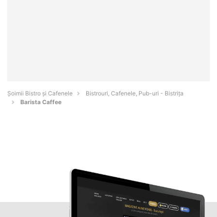
Șoimii Bistro și Cafenele
Bistrouri, Cafenele, Pub-uri - Bistriţa
Barista Caffee