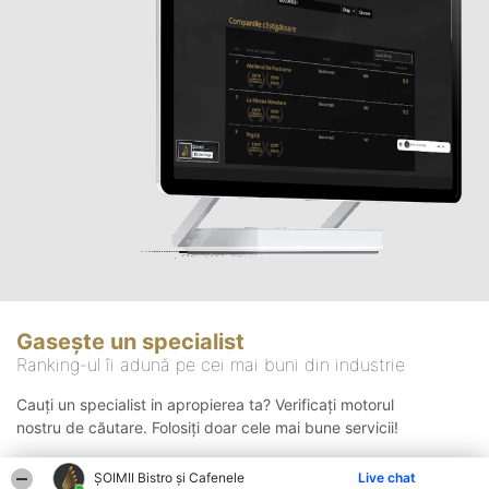
Gasește un specialist
Ranking-ul îi adună pe cei mai buni din industrie
Cauți un specialist in apropierea ta? Verificați motorul
nostru de căutare. Folosiți doar cele mai bune servicii!
ȘOIMII Bistro și Cafenele
Live chat