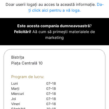
Doar userii logați au acces la această informație.
Da-
ți click aici pentru a vă loga.
Este acesta compania dumneavoastră
?
Felicitări!
Aă cum să primești materialele de
marketing
Bistriţa
Piața Centrală 10
Program de lucru:
Luni
07–18
Marți
07–18
Miercuri
07–18
Joi
07–18
Vineri
07–18
Sâmbătă
10–18