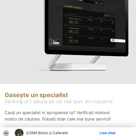
Gasește un specialist
Ranking-ul îi adună pe cei mai buni din industrie
Cauți un specialist in apropierea ta? Verificați motorul
nostru de căutare. Folosiți doar cele mai bune servicii!
ȘOIMII Bistro și Cafenele
Live chat