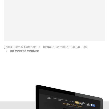
Șoimii Bistro și Cafenele
Bistrouri, Cafenele, Pub-uri - Iaşi
BB COFFEE CORNER