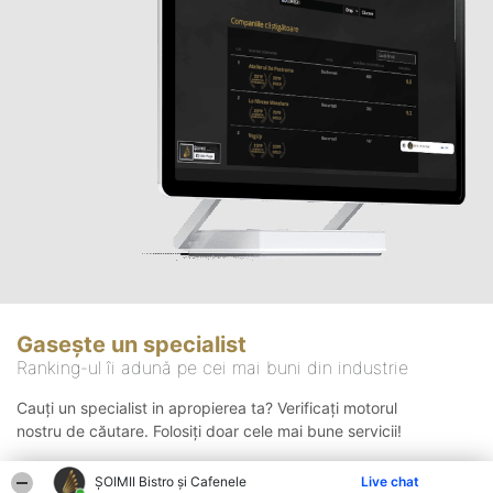
Gasește un specialist
Ranking-ul îi adună pe cei mai buni din industrie
Cauți un specialist in apropierea ta? Verificați motorul
nostru de căutare. Folosiți doar cele mai bune servicii!
ȘOIMII Bistro și Cafenele
Live chat