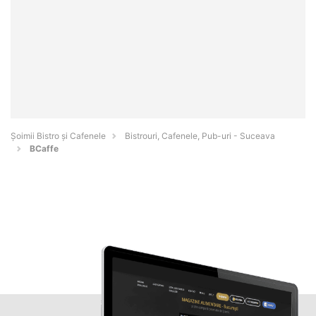
Șoimii Bistro și Cafenele
Bistrouri, Cafenele, Pub-uri - Suceava
BCaffe