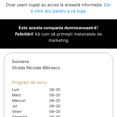
Doar userii logați au acces la această informație.
Da-
ți click aici pentru a vă loga.
Este acesta compania dumneavoastră
?
Felicitări!
Aă cum să primești materialele de
marketing
Suceava
Strada Nicolae Bălcescu
Program de lucru:
Luni
08–20
Marți
08–20
Miercuri
08–20
Joi
08–20
Vineri
08–20
Sâmbătă
08–20