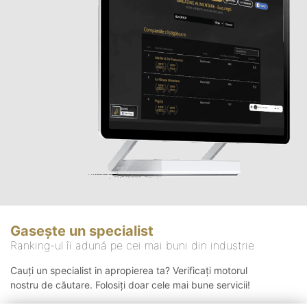
Gasește un specialist
Ranking-ul îi adună pe cei mai buni din industrie
Cauți un specialist in apropierea ta? Verificați motorul
nostru de căutare. Folosiți doar cele mai bune servicii!