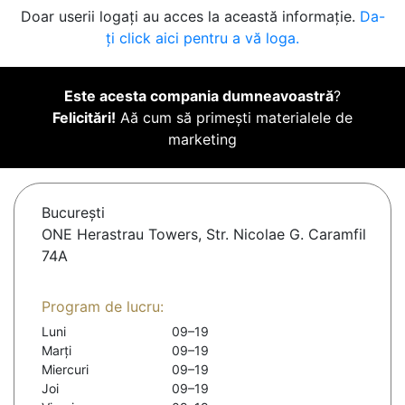
Doar userii logați au acces la această informație.
Da-
ți click aici pentru a vă loga.
Este acesta compania dumneavoastră
?
Felicitări!
Aă cum să primești materialele de
marketing
Bucureşti
ONE Herastrau Towers, Str. Nicolae G. Caramfil
74A
Program de lucru:
Luni
09–19
Marți
09–19
Miercuri
09–19
Joi
09–19