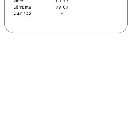
Vineri
09–19
Sâmbătă
09–00
Duminică
-