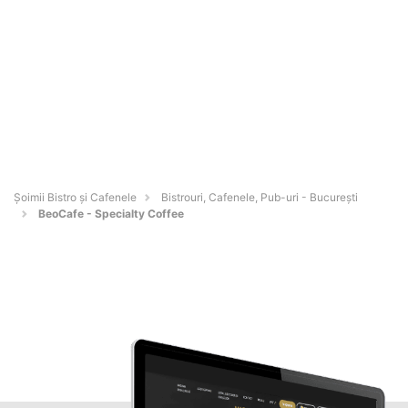
Șoimii Bistro și Cafenele
Bistrouri, Cafenele, Pub-uri - Bucureşti
BeoCafe - Specialty Coffee