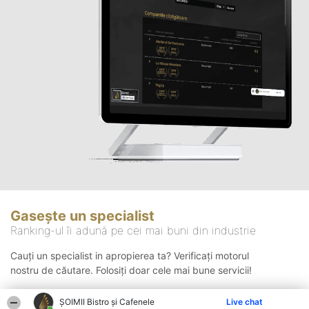
Gasește un specialist
Ranking-ul îi adună pe cei mai buni din industrie
Cauți un specialist in apropierea ta? Verificați motorul
nostru de căutare. Folosiți doar cele mai bune servicii!
ȘOIMII Bistro și Cafenele
Live chat