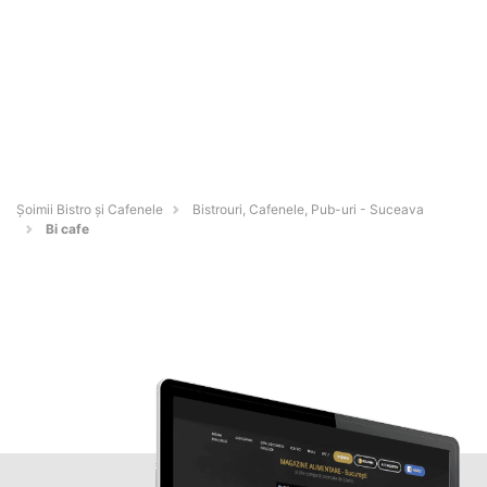
Șoimii Bistro și Cafenele
Bistrouri, Cafenele, Pub-uri - Suceava
Bi cafe