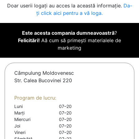
Doar userii logați au acces la această informație.
Da-
ți click aici pentru a vă loga.
Este acesta compania dumneavoastră
?
Felicitări!
Aă cum să primești materialele de
marketing
Câmpulung Moldovenesc
Str. Calea Bucovinei 220
Program de lucru:
Luni
07–20
Marți
07–20
Miercuri
07–20
Joi
07–20
Vineri
07–20
Sâmbătă
07–22