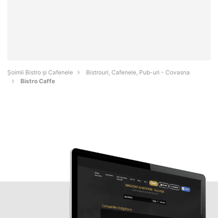
Șoimii Bistro și Cafenele
Bistrouri, Cafenele, Pub-uri - Covasna
Bistro Caffe