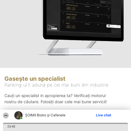
Gasește un specialist
Ranking-ul îi adună pe cei mai buni din industrie
Cauți un specialist in apropierea ta? Verificați motorul
nostru de căutare. Folosiți doar cele mai bune servicii!
ȘOIMII Bistro și Cafenele
Live chat
Căutare
23:45