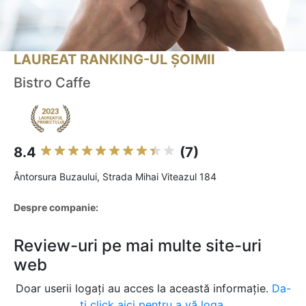
LAUREAT RANKING-UL ȘOIMII
Bistro Caffe
8.4
(7)
Ântorsura Buzaului, Strada Mihai Viteazul 184
Despre companie:
Review-uri pe mai multe site-uri
web
Doar userii logați au acces la această informație.
Da-
ți click aici pentru a vă loga.