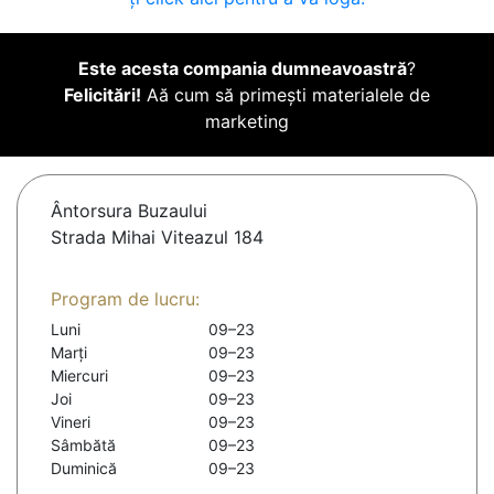
Este acesta compania dumneavoastră
?
Felicitări!
Aă cum să primești materialele de
marketing
Ântorsura Buzaului
Strada Mihai Viteazul 184
Program de lucru:
Luni
09–23
Marți
09–23
Miercuri
09–23
Joi
09–23
Vineri
09–23
Sâmbătă
09–23
Duminică
09–23