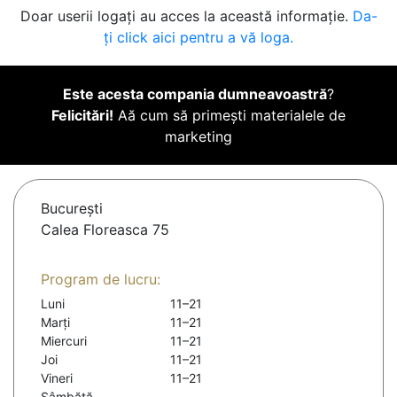
Doar userii logați au acces la această informație.
Da-
ți click aici pentru a vă loga.
Este acesta compania dumneavoastră
?
Felicitări!
Aă cum să primești materialele de
marketing
Bucureşti
Calea Floreasca 75
Program de lucru:
Luni
11–21
Marți
11–21
Miercuri
11–21
Joi
11–21
Vineri
11–21
Sâmbătă
-