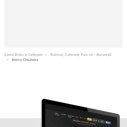
Șoimii Bistro și Cafenele
Bistrouri, Cafenele, Pub-uri - Bucureşti
Bistro Chicineta