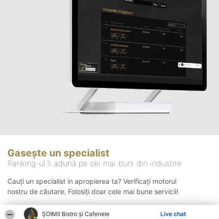
Gasește un specialist
Ranking-ul îi adună pe cei mai buni din industrie
Cauți un specialist in apropierea ta? Verificați motorul
nostru de căutare. Folosiți doar cele mai bune servicii!
ȘOIMII Bistro și Cafenele
Live chat