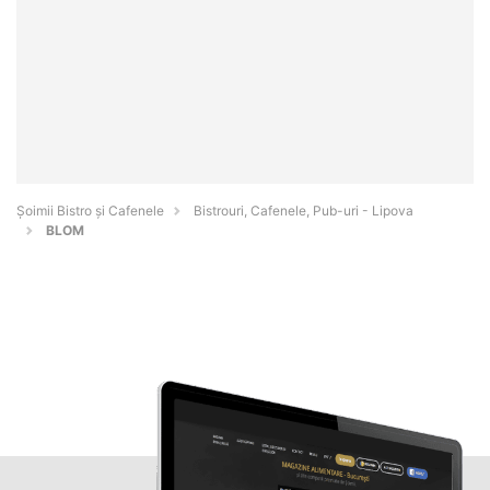
Șoimii Bistro și Cafenele
Bistrouri, Cafenele, Pub-uri - Lipova
BLOM