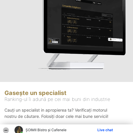
Gasește un specialist
Ranking-ul îi adună pe cei mai buni din industrie
Cauți un specialist in apropierea ta? Verificați motorul
nostru de căutare. Folosiți doar cele mai bune servicii!
ȘOIMII Bistro și Cafenele
Live chat