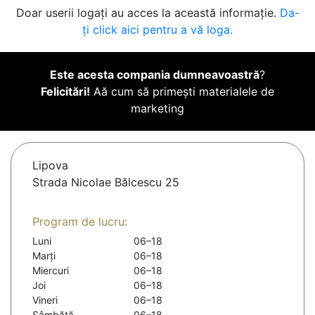
Doar userii logați au acces la această informație.
Da-
ți click aici pentru a vă loga.
Este acesta compania dumneavoastră
?
Felicitări!
Aă cum să primești materialele de
marketing
Lipova
Strada Nicolae Bălcescu 25
Program de lucru:
Luni
06–18
Marți
06–18
Miercuri
06–18
Joi
06–18
Vineri
06–18
Sâmbătă
06–18