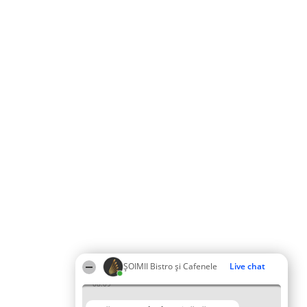
ȘOIMII Bistro și Cafenele
Live chat
08:09