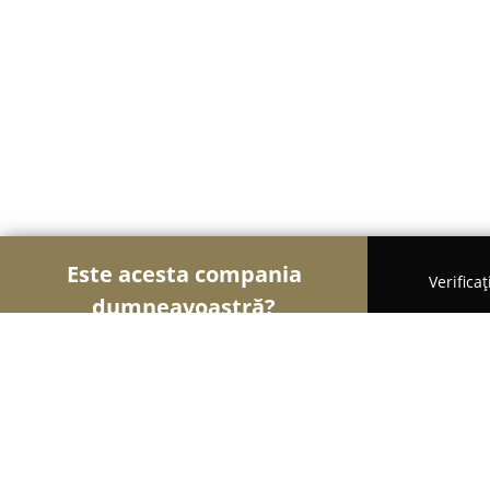
Este acesta compania
Verifica
dumneavoastră?
Șoimii Bistro și Cafenele
Bistrouri, Cafenele, Pu
Bloom by Bobalicious