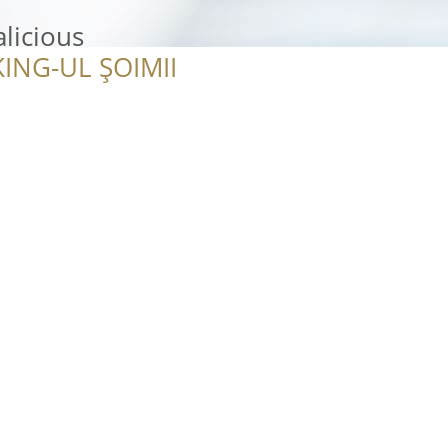
licious
ING-UL ȘOIMII