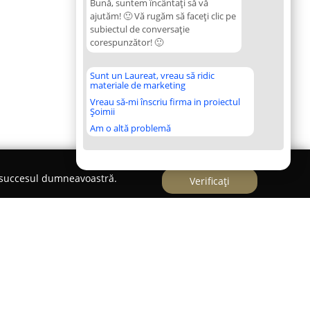
Bună, suntem încântați să vă
ajutăm! 🙂 Vă rugăm să faceți clic pe
subiectul de conversație
corespunzător! 🙂
Sunt un Laureat, vreau să ridic
materiale de marketing
Vreau să-mi înscriu firma in proiectul
Șoimii
Am o altă problemă
e succesul dumneavoastră.
Verificați