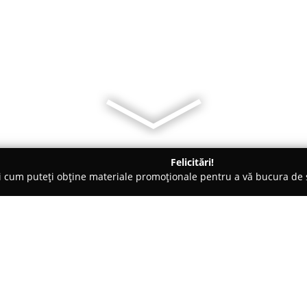
Felicitări!
ți cum puteți obține materiale promoționale pentru a vă bucura d
b-uri - Şelimbăr
Bloom by Bobalicious