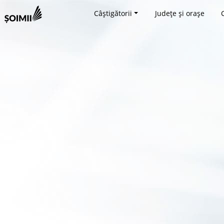
Câștigătorii
Județe și orașe