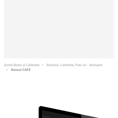
Șoimii Bistro și Cafenele
Bistrouri, Cafenele, Pub-uri - Botoşani
Bonsai CAFE