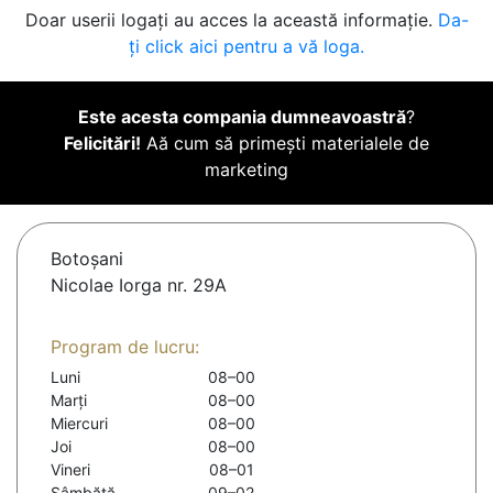
Doar userii logați au acces la această informație.
Da-
ți click aici pentru a vă loga.
Este acesta compania dumneavoastră
?
Felicitări!
Aă cum să primești materialele de
marketing
Botoşani
Nicolae Iorga nr. 29A
Program de lucru:
Luni
08–00
Marți
08–00
Miercuri
08–00
Joi
08–00
Vineri
08–01
Sâmbătă
09–02