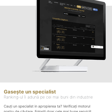
Gasește un specialist
Ranking-ul îi adună pe cei mai buni din industrie
Cauți un specialist in apropierea ta? Verificați motorul
nostru de căutare. Folosiți doar cele mai bune servicii!