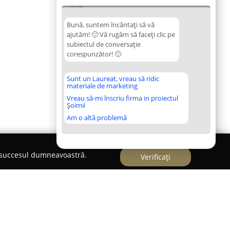
12:52
Bună, suntem încântați să vă
ajutăm! 🙂 Vă rugăm să faceți clic pe
subiectul de conversație
corespunzător! 🙂
Sunt un Laureat, vreau să ridic
materiale de marketing
Vreau să-mi înscriu firma in proiectul
Șoimii
Am o altă problemă
e succesul dumneavoastră.
Verificați