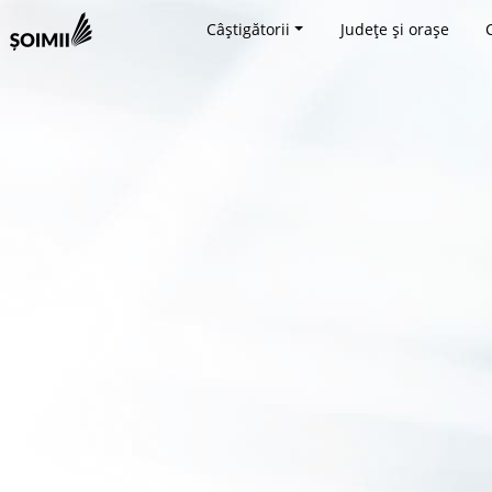
Câștigătorii
Județe și orașe