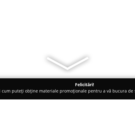
Felicitări!
ți cum puteți obține materiale promoționale pentru a vă bucura d
-uri - Bucureşti
Boulevard Cafe