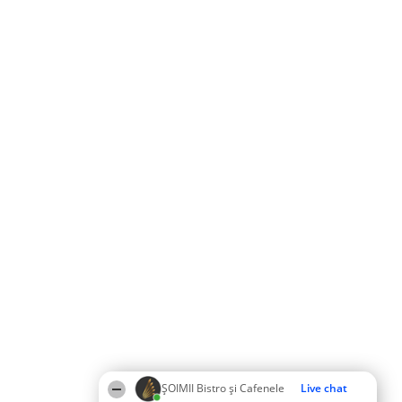
ȘOIMII Bistro și Cafenele
Live chat