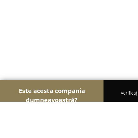
Este acesta compania
Verifica
dumneavoastră?
Șoimii Bistro și Cafenele
Bistrouri, Cafenele, Pub