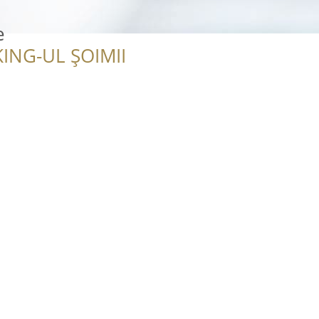
e
ING-UL ȘOIMII