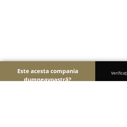
Este acesta compania
Verifica
dumneavoastră?
Șoimii Bistro și Cafenele
Bistrouri, Cafenele, Pu
Boulevard Cafe