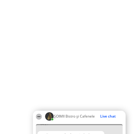
ȘOIMII Bistro și Cafenele
Live chat
04:21