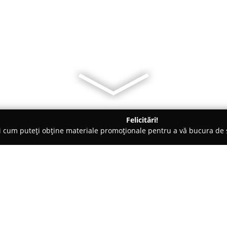
Felicitări!
ți cum puteți obține materiale promoționale pentru a vă bucura d
b-uri - Curtea de Argeş
Boulevard Cafe