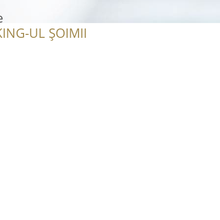
e
ING-UL ȘOIMII