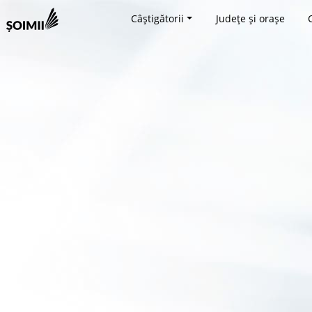
Câștigătorii
Județe și orașe