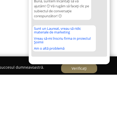
Bună, suntem încântați să vă
ajutăm! 🙂 Vă rugăm să faceți clic pe
subiectul de conversație
corespunzător! 🙂
Sunt un Laureat, vreau să ridic
materiale de marketing
Vreau să-mi înscriu firma in proiectul
Șoimii
Am o altă problemă
e succesul dumneavoastră.
Verificați