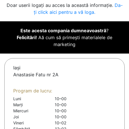
Doar userii logați au acces la această informație.
Da-
ți click aici pentru a vă loga.
Este acesta compania dumneavoastră
?
Felicitări!
Aă cum să primești materialele de
marketing
Iaşi
Anastasie Fatu nr 2A
Program de lucru:
Luni
10–00
Marți
10–00
Miercuri
10–00
Joi
10–00
Vineri
10–02
Sâmbătă
12–02