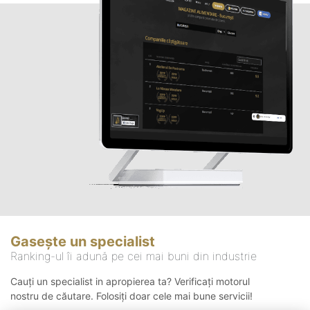
Gasește un specialist
Ranking-ul îi adună pe cei mai buni din industrie
Cauți un specialist in apropierea ta? Verificați motorul
nostru de căutare. Folosiți doar cele mai bune servicii!