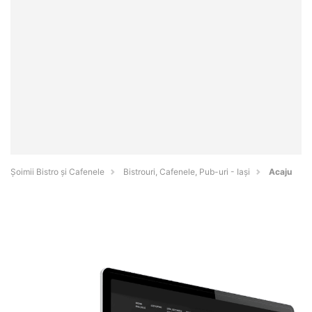
Șoimii Bistro și Cafenele
Bistrouri, Cafenele, Pub-uri - Iaşi
Acaju