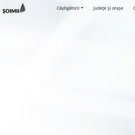
Câștigătorii
Județe și orașe