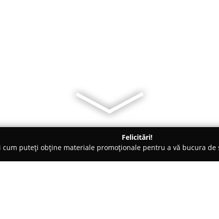
Felicitări!
ți cum puteți obține materiale promoționale pentru a vă bucura d
-uri - Focşani
Braseria Miorita