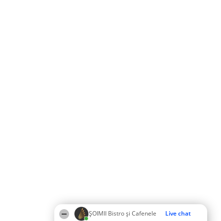
ȘOIMII Bistro și Cafenele
Live chat