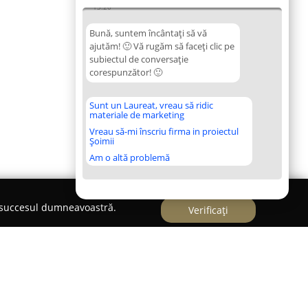
13:20
Bună, suntem încântați să vă
ajutăm! 🙂 Vă rugăm să faceți clic pe
subiectul de conversație
corespunzător! 🙂
Sunt un Laureat, vreau să ridic
materiale de marketing
Vreau să-mi înscriu firma in proiectul
Șoimii
Am o altă problemă
e succesul dumneavoastră.
Verificați