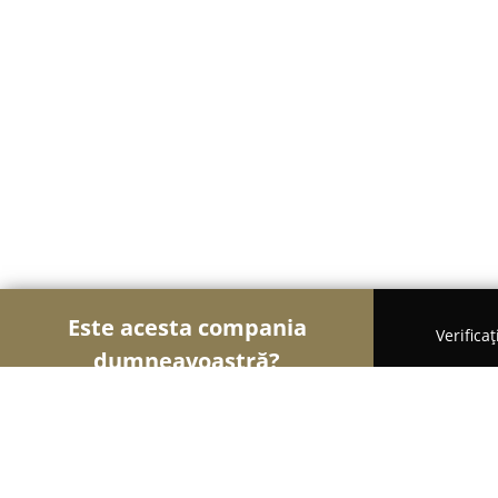
Este acesta compania
Verifica
dumneavoastră?
Șoimii Bistro și Cafenele
Bistrouri, Cafenele, Pub