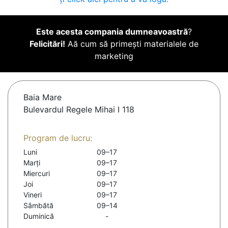
Este acesta compania dumneavoastră
?
Felicitări!
Aă cum să primești materialele de
marketing
Baia Mare
Bulevardul Regele Mihai I 118
Program de lucru:
Luni
09–17
Marți
09–17
Miercuri
09–17
Joi
09–17
Vineri
09–17
Sâmbătă
09–14
Duminică
-