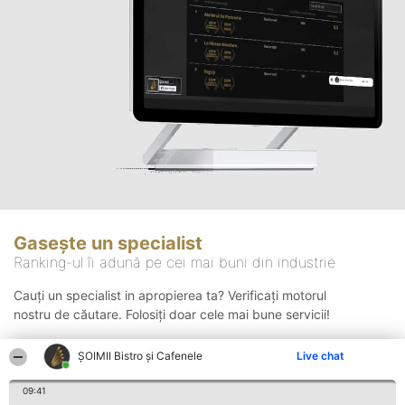
Gasește un specialist
Ranking-ul îi adună pe cei mai buni din industrie
Cauți un specialist in apropierea ta? Verificați motorul
nostru de căutare. Folosiți doar cele mai bune servicii!
ȘOIMII Bistro și Cafenele
Live chat
Căutare
09:41