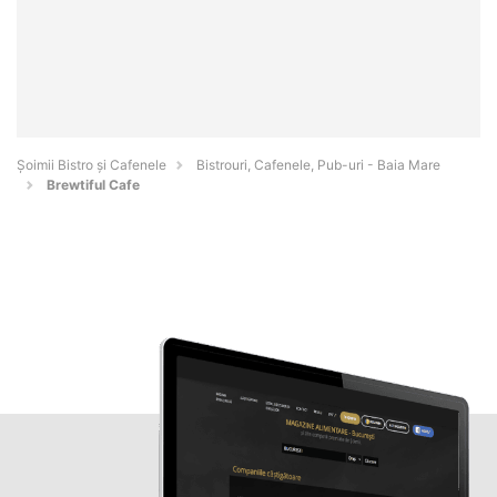
Șoimii Bistro și Cafenele
Bistrouri, Cafenele, Pub-uri - Baia Mare
Brewtiful Cafe