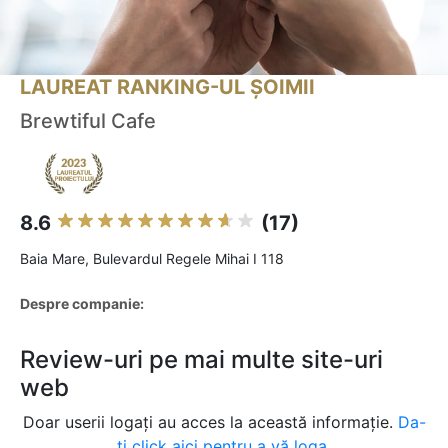
LAUREAT RANKING-UL ȘOIMII
Brewtiful Cafe
8.6
(17)
Baia Mare, Bulevardul Regele Mihai I 118
Despre companie:
Review-uri pe mai multe site-uri
web
Doar userii logați au acces la această informație.
Da-
ți click aici pentru a vă loga.