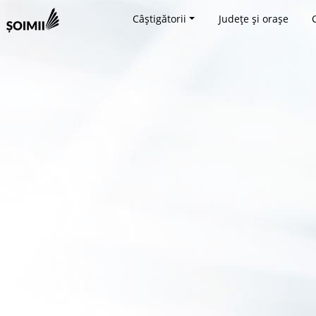
Câștigătorii
Județe și orașe