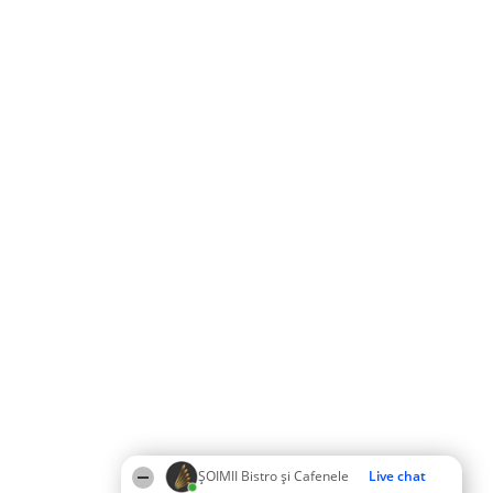
ȘOIMII Bistro și Cafenele
Live chat