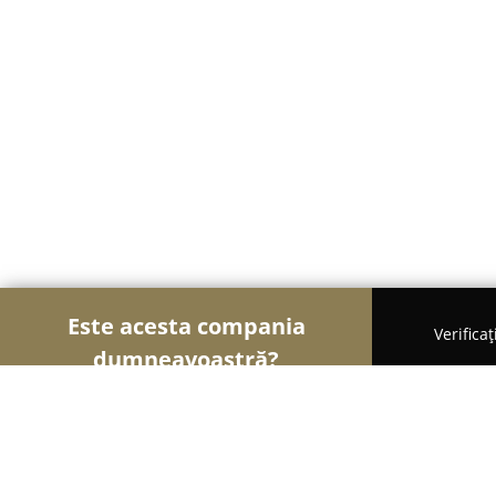
Este acesta compania
Verifica
dumneavoastră?
Șoimii Bistro și Cafenele
Bistrouri, Cafenele, Pu