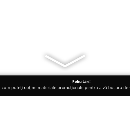
Felicitări!
ți cum puteți obține materiale promoționale pentru a vă bucura d
b-uri - Sighetu Marmaţiei
Brick-Caffe