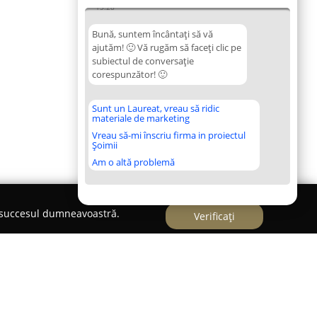
15:28
Bună, suntem încântați să vă
ajutăm! 🙂 Vă rugăm să faceți clic pe
subiectul de conversație
corespunzător! 🙂
Sunt un Laureat, vreau să ridic
materiale de marketing
Vreau să-mi înscriu firma in proiectul
Șoimii
Am o altă problemă
e succesul dumneavoastră.
Verificați