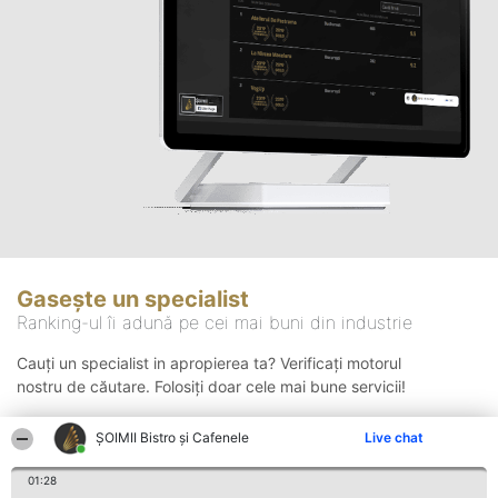
Gasește un specialist
Ranking-ul îi adună pe cei mai buni din industrie
Cauți un specialist in apropierea ta? Verificați motorul
nostru de căutare. Folosiți doar cele mai bune servicii!
ȘOIMII Bistro și Cafenele
Live chat
Căutare
01:28