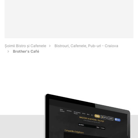
Șoimii Bistro și Cafenele
Bistrouri, Cafenele, Pub-uri - Craiova
Brother's Café