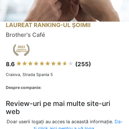
LAUREAT RANKING-UL ȘOIMII
Brother's Café
8.6
(255)
Craiova, Strada Spania 5
Despre companie:
Review-uri pe mai multe site-uri
web
Doar userii logați au acces la această informație.
Da-
ți click aici pentru a vă loga.