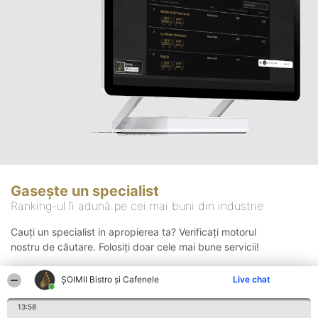
Gasește un specialist
Ranking-ul îi adună pe cei mai buni din industrie
Cauți un specialist in apropierea ta? Verificați motorul
nostru de căutare. Folosiți doar cele mai bune servicii!
ȘOIMII Bistro și Cafenele
Live chat
Căutare
13:58