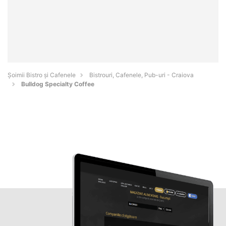
Șoimii Bistro și Cafenele
Bistrouri, Cafenele, Pub-uri - Craiova
Bulldog Specialty Coffee