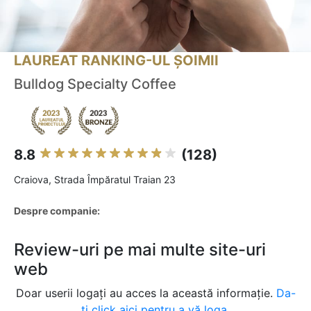
LAUREAT RANKING-UL ȘOIMII
Bulldog Specialty Coffee
8.8
(128)
Craiova, Strada Împăratul Traian 23
Despre companie:
Review-uri pe mai multe site-uri
web
Doar userii logați au acces la această informație.
Da-
ți click aici pentru a vă loga.