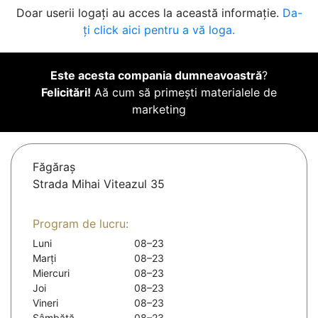
Doar userii logați au acces la această informație.
Da-
ți click aici pentru a vă loga.
Este acesta compania dumneavoastră
?
Felicitări!
Aă cum să primești materialele de
marketing
Făgăraş
Strada Mihai Viteazul 35
Program de lucru:
Luni
08–23
Marți
08–23
Miercuri
08–23
Joi
08–23
Vineri
08–23
Sâmbătă
08–23