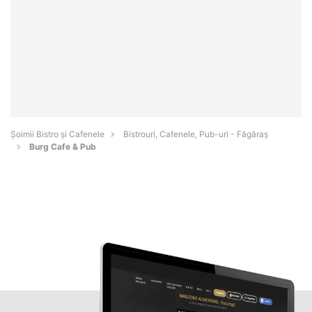
Șoimii Bistro și Cafenele
Bistrouri, Cafenele, Pub-uri - Făgăraş
Burg Cafe & Pub