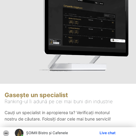
Gasește un specialist
Ranking-ul îi adună pe cei mai buni din industrie
Cauți un specialist in apropierea ta? Verificați motorul
nostru de căutare. Folosiți doar cele mai bune servicii!
ȘOIMII Bistro și Cafenele
Live chat