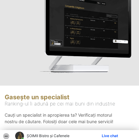
Gasește un specialist
Ranking-ul îi adună pe cei mai buni din industrie
Cauți un specialist in apropierea ta? Verificați motorul
nostru de căutare. Folosiți doar cele mai bune servicii!
ȘOIMII Bistro și Cafenele
Live chat