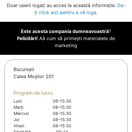
Doar userii logați au acces la această informație.
Da-
ți click aici pentru a vă loga.
Este acesta compania dumneavoastră
?
Felicitări!
Aă cum să primești materialele de
marketing
Bucureşti
Calea Moșilor 201
Program de lucru:
Luni
08–15:30
Marți
08–15:30
Miercuri
08–15:30
Joi
08–15:30
Vineri
08–15:30
Sâmbătă
09–14