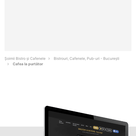
Șoimii Bistro și Cafenele
Bistrouri, Cafenele, Pub-uri - Bucureşti
Cafea la purtător