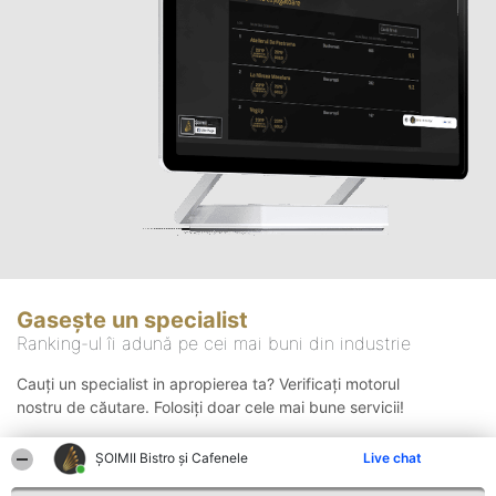
Gasește un specialist
Ranking-ul îi adună pe cei mai buni din industrie
Cauți un specialist in apropierea ta? Verificați motorul
nostru de căutare. Folosiți doar cele mai bune servicii!
ȘOIMII Bistro și Cafenele
Live chat
Căutare