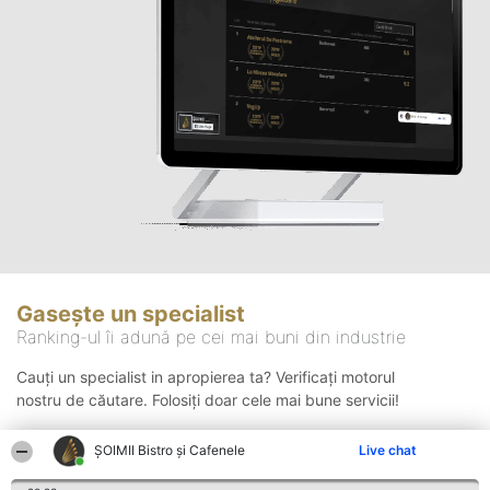
Gasește un specialist
Ranking-ul îi adună pe cei mai buni din industrie
Cauți un specialist in apropierea ta? Verificați motorul
nostru de căutare. Folosiți doar cele mai bune servicii!
ȘOIMII Bistro și Cafenele
Live chat
Căutare