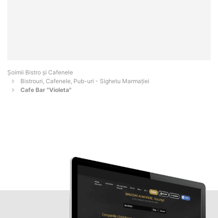
Șoimii Bistro și Cafenele
Bistrouri, Cafenele, Pub-uri - Sighetu Marmaţiei
Cafe Bar "Violeta"