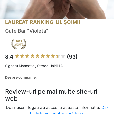
LAUREAT RANKING-UL ȘOIMII
Cafe Bar "Violeta"
8.4
(93)
Sighetu Marmaţiei, Strada Unirii 1A
Despre companie:
Review-uri pe mai multe site-uri
web
Doar userii logați au acces la această informație.
Da-
ți click aici pentru a vă loga.