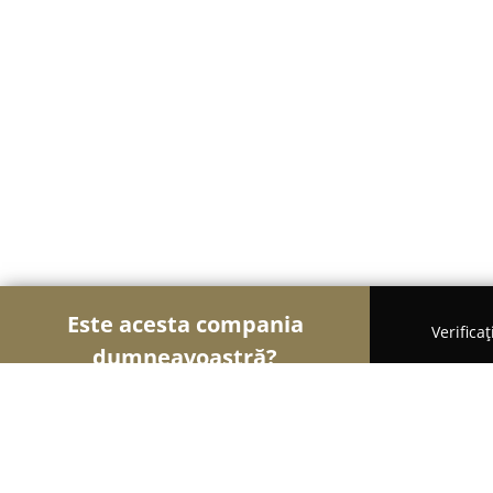
Este acesta compania
Verifica
dumneavoastră?
Șoimii Bistro și Cafenele
Bistrouri, Cafenele, Pub