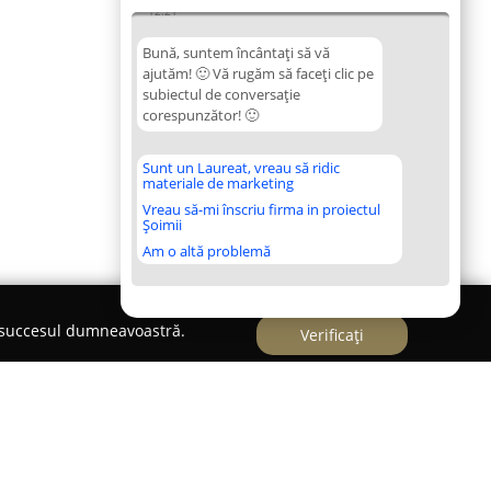
12:21
Bună, suntem încântați să vă
ajutăm! 🙂 Vă rugăm să faceți clic pe
subiectul de conversație
corespunzător! 🙂
Sunt un Laureat, vreau să ridic
materiale de marketing
Vreau să-mi înscriu firma in proiectul
Șoimii
Am o altă problemă
e succesul dumneavoastră.
Verificați