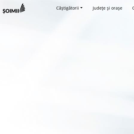
Câștigătorii
Județe și orașe