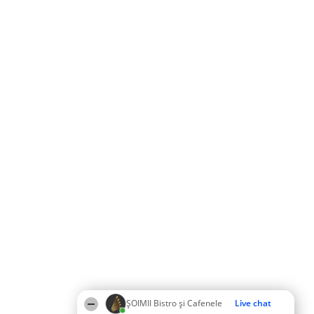
ȘOIMII Bistro și Cafenele
Live chat