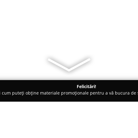
Felicitări!
ți cum puteți obține materiale promoționale pentru a vă bucura d
-uri - Bucureşti
CAFETĂRIA SPECIALTY SHOP