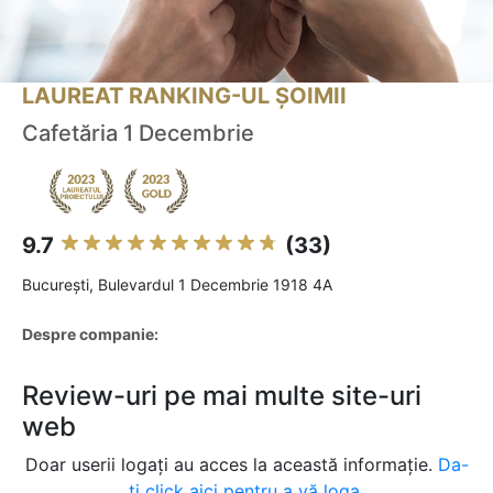
LAUREAT RANKING-UL ȘOIMII
Cafetăria 1 Decembrie
9.7
(33)
Bucureşti, Bulevardul 1 Decembrie 1918 4A
Despre companie:
Review-uri pe mai multe site-uri
web
Doar userii logați au acces la această informație.
Da-
ți click aici pentru a vă loga.