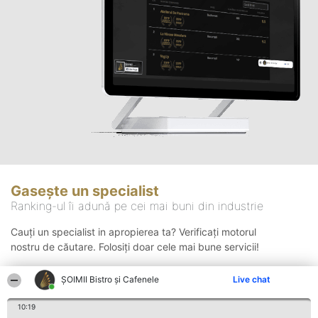
Gasește un specialist
Ranking-ul îi adună pe cei mai buni din industrie
Cauți un specialist in apropierea ta? Verificați motorul
nostru de căutare. Folosiți doar cele mai bune servicii!
ȘOIMII Bistro și Cafenele
Live chat
Căutare
10:19