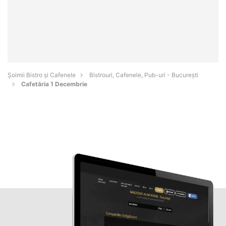
Șoimii Bistro și Cafenele
Bistrouri, Cafenele, Pub-uri - Bucureşti
Cafetăria 1 Decembrie