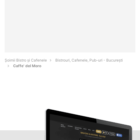
Șoimii Bistro și Cafenele
Bistrouri, Cafenele, Pub-uri - Bucureşti
Caffe' del Moro