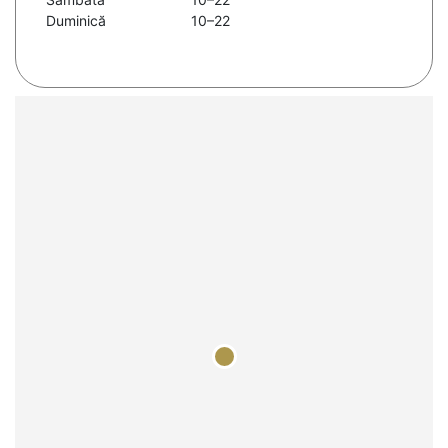
Duminică
10–22