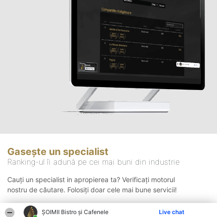
Gasește un specialist
Ranking-ul îi adună pe cei mai buni din industrie
Cauți un specialist in apropierea ta? Verificați motorul
nostru de căutare. Folosiți doar cele mai bune servicii!
ȘOIMII Bistro și Cafenele
Live chat