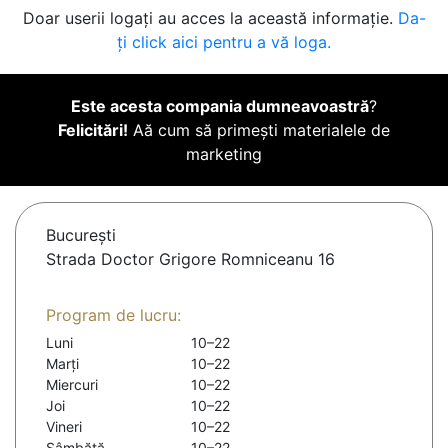
Doar userii logați au acces la această informație.
Da-
ți click aici pentru a vă loga.
Este acesta compania dumneavoastră
?
Felicitări!
Aă cum să primești materialele de
marketing
Bucureşti
Strada Doctor Grigore Romniceanu 16
Program de lucru:
Luni
10–22
Marți
10–22
Miercuri
10–22
Joi
10–22
Vineri
10–22
Sâmbătă
10–22