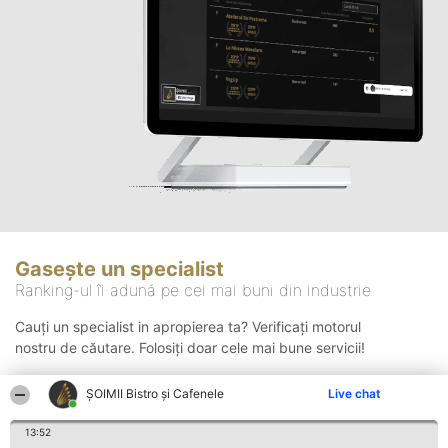
Gasește un specialist
Ranking-ul îi adună pe cei mai buni din industrie
Cauți un specialist in apropierea ta? Verificați motorul
nostru de căutare. Folosiți doar cele mai bune servicii!
ȘOIMII Bistro și Cafenele
Live chat
Căutare
13:52