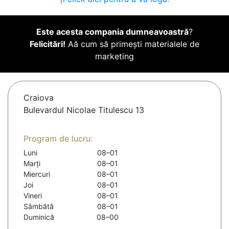
Este acesta compania dumneavoastră
?
Felicitări!
Aă cum să primești materialele de
marketing
Craiova
Bulevardul Nicolae Titulescu 13
Program de lucru:
Luni
08–01
Marți
08–01
Miercuri
08–01
Joi
08–01
Vineri
08–01
Sâmbătă
08–01
Duminică
08–00