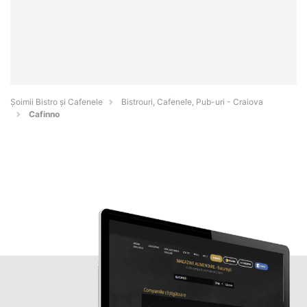
Șoimii Bistro și Cafenele
Bistrouri, Cafenele, Pub-uri - Craiova
Cafinno