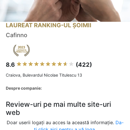
LAUREAT RANKING-UL ȘOIMII
Cafinno
8.6
(422)
Craiova, Bulevardul Nicolae Titulescu 13
Despre companie:
Review-uri pe mai multe site-uri
web
Doar userii logați au acces la această informație.
Da-
ți click aici pentru a vă loga.