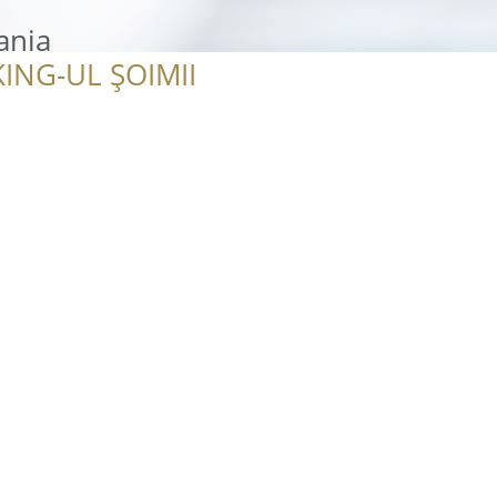
ania
ING-UL ȘOIMII