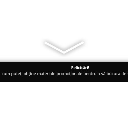
Felicitări!
ți cum puteți obține materiale promoționale pentru a vă bucura d
b-uri - Suceava
Café Inés Romania