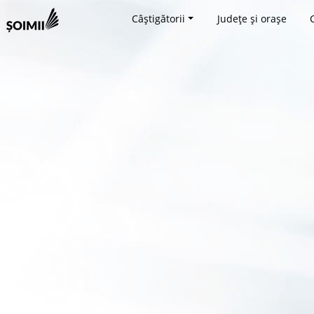
Câștigătorii
Județe și orașe