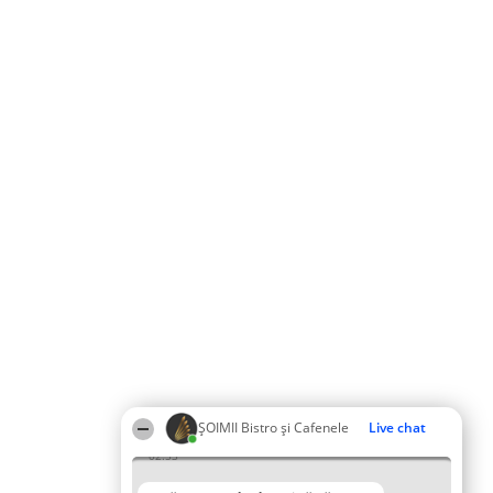
ȘOIMII Bistro și Cafenele
Live chat
02:53