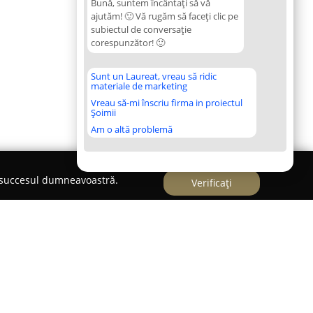
Bună, suntem încântați să vă
ajutăm! 🙂 Vă rugăm să faceți clic pe
subiectul de conversație
corespunzător! 🙂
Sunt un Laureat, vreau să ridic
materiale de marketing
Vreau să-mi înscriu firma in proiectul
Șoimii
Am o altă problemă
e succesul dumneavoastră.
Verificați