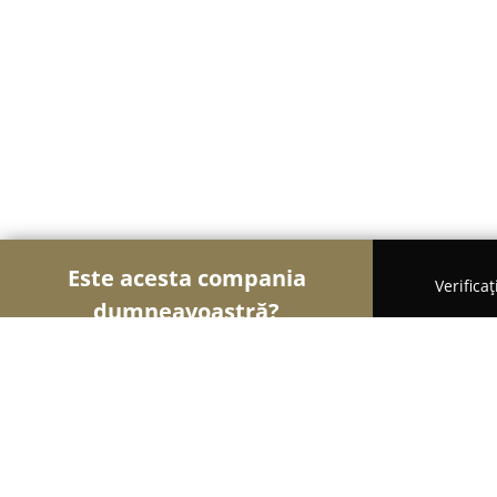
Este acesta compania
Verifica
dumneavoastră?
Șoimii Bistro și Cafenele
Bistrouri, Cafenele, Pu
Café Inés Romania