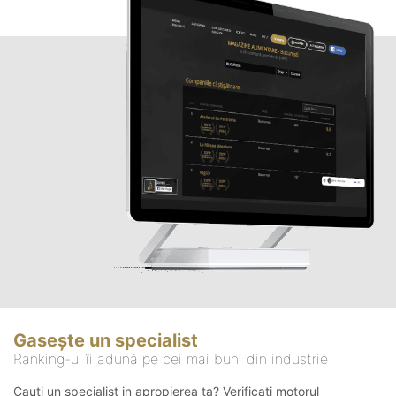
Gasește un specialist
Ranking-ul îi adună pe cei mai buni din industrie
Cauți un specialist in apropierea ta? Verificați motorul