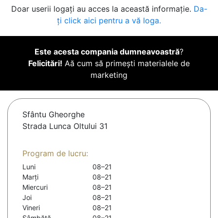
Doar userii logați au acces la această informație.
Da-
ți click aici pentru a vă loga.
Este acesta compania dumneavoastră
?
Felicitări!
Aă cum să primești materialele de
marketing
Sfântu Gheorghe
Strada Lunca Oltului 31
Program de lucru:
Luni
08–21
Marți
08–21
Miercuri
08–21
Joi
08–21
Vineri
08–21
Sâmbătă
08–21