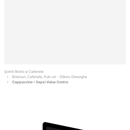
Șoimii Bistro și Cafenele
Bistrouri, Cafenele, Pub-uri - Sfântu Gheorghe
Cappuccino • Sepsi Value Centre