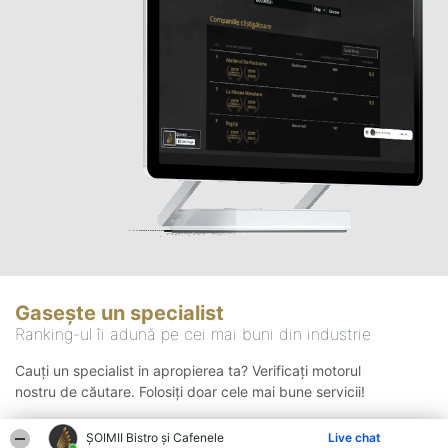
Gasește un specialist
Ranking-ul îi adună pe cei mai buni din industrie
Cauți un specialist in apropierea ta? Verificați motorul
nostru de căutare. Folosiți doar cele mai bune servicii!
ȘOIMII Bistro și Cafenele
Live chat