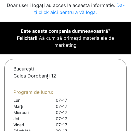
Doar userii logați au acces la această informație.
Da-
ți click aici pentru a vă loga.
Este acesta compania dumneavoastră
?
Felicitări!
Aă cum să primești materialele de
marketing
Bucureşti
Calea Dorobanți 12
Program de lucru:
Luni
07–17
Marți
07–17
Miercuri
07–17
Joi
07–17
Vineri
07–17
Sâmbătă
09–17