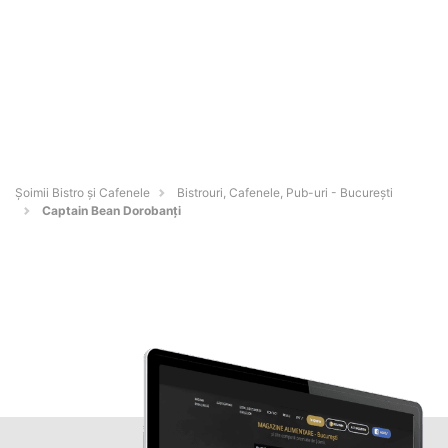
Șoimii Bistro și Cafenele
Bistrouri, Cafenele, Pub-uri - Bucureşti
Captain Bean Dorobanți