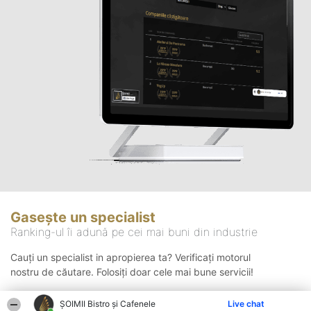
Gasește un specialist
Ranking-ul îi adună pe cei mai buni din industrie
Cauți un specialist in apropierea ta? Verificați motorul
nostru de căutare. Folosiți doar cele mai bune servicii!
ȘOIMII Bistro și Cafenele
Live chat