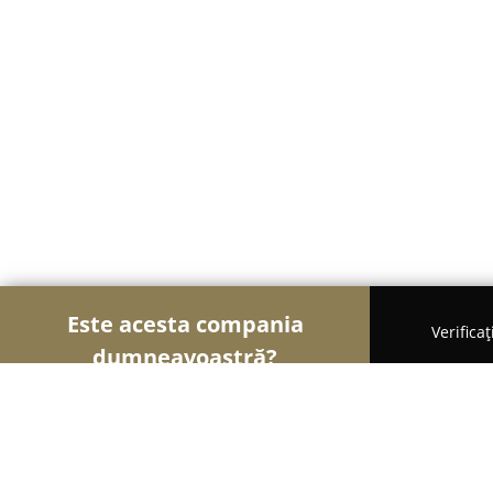
Este acesta compania
Verifica
dumneavoastră?
Șoimii Bistro și Cafenele
Bistrouri, Cafenele, Pu