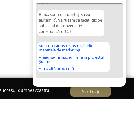
13:32
Bună, suntem încântați să vă
ajutăm! 🙂 Vă rugăm să faceți clic pe
subiectul de conversație
corespunzător! 🙂
Sunt un Laureat, vreau să ridic
materiale de marketing
Vreau să-mi înscriu firma in proiectul
Șoimii
Am o altă problemă
e succesul dumneavoastră.
Verificați