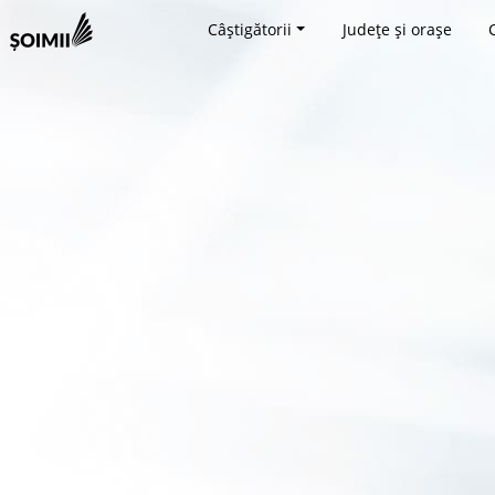
Câștigătorii
Județe și orașe