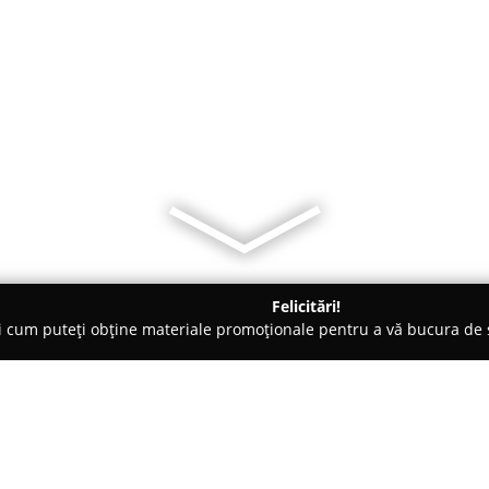
Felicitări!
ți cum puteți obține materiale promoționale pentru a vă bucura d
b-uri - Sighetu Marmaţiei
Carisma