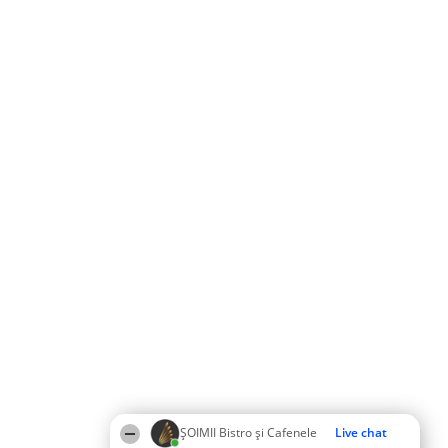
ȘOIMII Bistro și Cafenele
Live chat