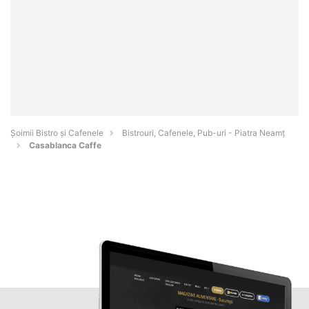
Șoimii Bistro și Cafenele
Bistrouri, Cafenele, Pub-uri - Piatra Neamţ
Casablanca Caffe