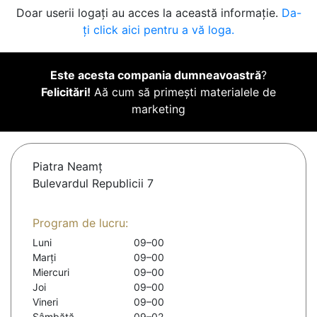
Doar userii logați au acces la această informație.
Da-
ți click aici pentru a vă loga.
Este acesta compania dumneavoastră
?
Felicitări!
Aă cum să primești materialele de
marketing
Piatra Neamţ
Bulevardul Republicii 7
Program de lucru:
Luni
09–00
Marți
09–00
Miercuri
09–00
Joi
09–00
Vineri
09–00
Sâmbătă
09–02