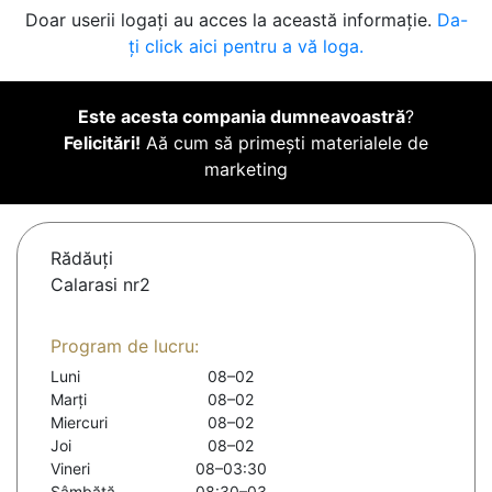
Doar userii logați au acces la această informație.
Da-
ți click aici pentru a vă loga.
Este acesta compania dumneavoastră
?
Felicitări!
Aă cum să primești materialele de
marketing
Rădăuţi
Calarasi nr2
Program de lucru:
Luni
08–02
Marți
08–02
Miercuri
08–02
Joi
08–02
Vineri
08–03:30
Sâmbătă
08:30–03