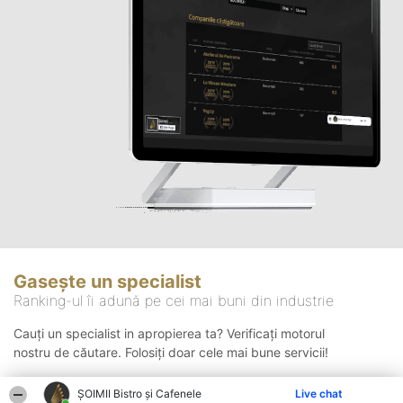
Gasește un specialist
Ranking-ul îi adună pe cei mai buni din industrie
Cauți un specialist in apropierea ta? Verificați motorul
nostru de căutare. Folosiți doar cele mai bune servicii!
ȘOIMII Bistro și Cafenele
Live chat