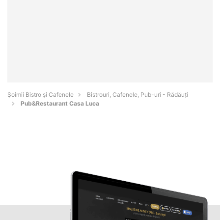
Șoimii Bistro și Cafenele
Bistrouri, Cafenele, Pub-uri - Rădăuţi
Pub&Restaurant Casa Luca