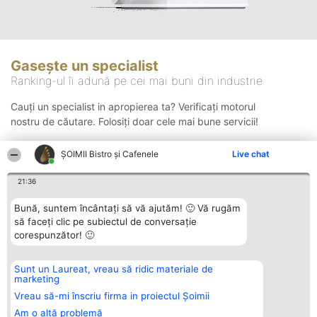
Gasește un specialist
Ranking-ul îi adună pe cei mai buni din industrie
Cauți un specialist in apropierea ta? Verificați motorul
nostru de căutare. Folosiți doar cele mai bune servicii!
ȘOIMII Bistro și Cafenele
Live chat
Căutare
21:36
Bună, suntem încântați să vă ajutăm! 🙂 Vă rugăm
să faceți clic pe subiectul de conversație
corespunzător! 🙂
Sunt un Laureat, vreau să ridic materiale de
Organizator Ranking
Plebiscyt
Contact
marketing
BRIGHT SOLUTIONS BR SRL
Câștigătorii
Contact
Aleea Timisul De Sus 2 Bl. A30
Lista Tuturor
Vreau să-mi înscriu firma in proiectul Șoimii
Sc. A Et. 4 Ap. 13 Cod 061952
Laureaților
Am o altă problemă
București
Reguli